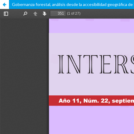
Gobernanza forestal, análisis desde la accesibilidad geográfica d