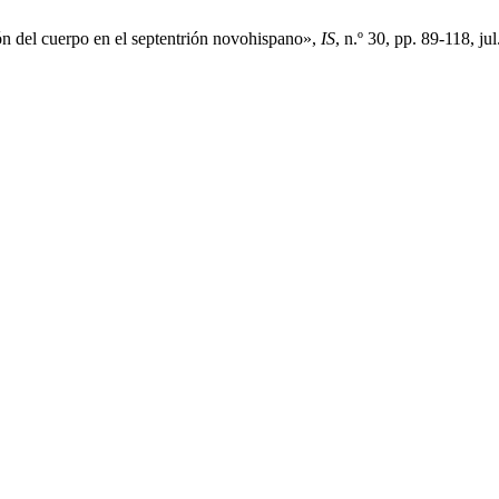
ión del cuerpo en el septentrión novohispano»,
IS
, n.º 30, pp. 89-118, ju