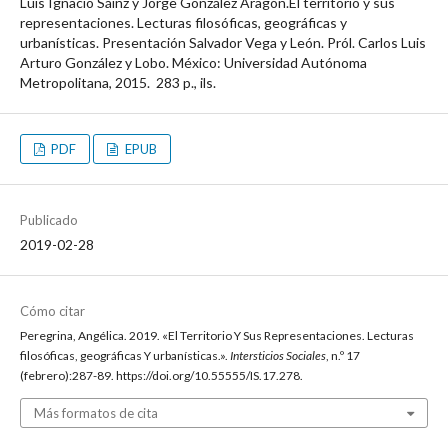
Luis Ignacio Sáinz y Jorge González Aragón.El territorio y sus
representaciones. Lecturas filosóficas, geográficas y
urbanísticas. Presentación Salvador Vega y León. Pról. Carlos Luis
Arturo González y Lobo. México: Universidad Autónoma
Metropolitana, 2015. 283 p., ils.
PDF
EPUB
Publicado
2019-02-28
Cómo citar
Peregrina, Angélica. 2019. «El Territorio Y Sus Representaciones. Lecturas
filosóficas, geográficas Y urbanísticas.».
Intersticios Sociales
, n.º 17
(febrero):287-89. https://doi.org/10.55555/IS.17.278.
Más formatos de cita