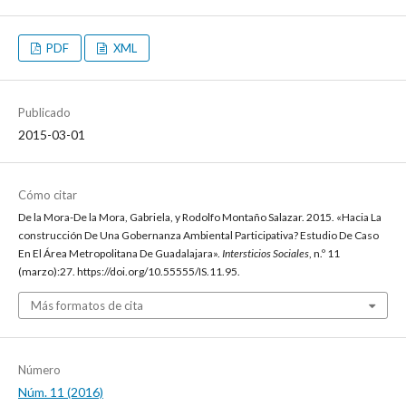
PDF
XML
Publicado
2015-03-01
Cómo citar
De la Mora-De la Mora, Gabriela, y Rodolfo Montaño Salazar. 2015. «Hacia La
construcción De Una Gobernanza Ambiental Participativa? Estudio De Caso
En El Área Metropolitana De Guadalajara».
Intersticios Sociales
, n.º 11
(marzo):27. https://doi.org/10.55555/IS.11.95.
Más formatos de cita
Número
Núm. 11 (2016)