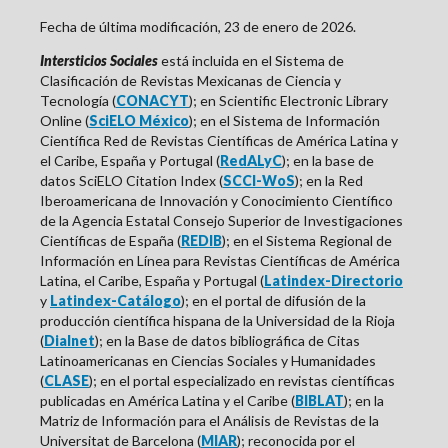
Fecha de última modificación, 23 de enero de 2026.
Intersticios Sociales
está incluida en el Sistema de
Clasificación de Revistas Mexicanas de Ciencia y
Tecnología (
CONACYT
); en Scientific Electronic Library
Online (
SciELO México
); en el Sistema de Información
Científica Red de Revistas Científicas de América Latina y
el Caribe, España y Portugal (
RedALyC
); en la base de
datos SciELO Citation Index (
SCCI-WoS
); en la
Red
Iberoamericana de Innovación y Conocimiento Científico
de la Agencia Estatal Consejo Superior de Investigaciones
Científicas de
España
(
REDIB
); en el Sistema Regional de
Información en Línea para Revistas Científicas de América
Latina, el Caribe, España y Portugal (
Latindex-Directorio
y
Latindex-Catálogo
); en el portal de difusión de la
producción científica hispana de la Universidad de la Rioja
(
Dialnet
); en la Base de datos bibliográfica de Citas
Latinoamericanas en Ciencias Sociales y Humanidades
(
CLASE
); en el portal especializado en revistas científicas
publicadas en América Latina y el Caribe (
BIBLAT
); en la
Matriz de Información para el Análisis de Revistas de la
Universitat de Barcelona (
MIAR
); reconocida por el