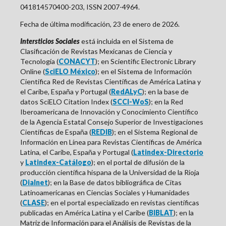
041814570400-203, ISSN 2007-4964.
Fecha de última modificación, 23 de enero de 2026.
Intersticios Sociales
está incluida en el Sistema de
Clasificación de Revistas Mexicanas de Ciencia y
Tecnología (
CONACYT
); en Scientific Electronic Library
Online (
SciELO México
); en el Sistema de Información
Científica Red de Revistas Científicas de América Latina y
el Caribe, España y Portugal (
RedALyC
); en la base de
datos SciELO Citation Index (
SCCI-WoS
); en la
Red
Iberoamericana de Innovación y Conocimiento Científico
de la Agencia Estatal Consejo Superior de Investigaciones
Científicas de
España
(
REDIB
); en el Sistema Regional de
Información en Línea para Revistas Científicas de América
Latina, el Caribe, España y Portugal (
Latindex-Directorio
y
Latindex-Catálogo
); en el portal de difusión de la
producción científica hispana de la Universidad de la Rioja
(
Dialnet
); en la Base de datos bibliográfica de Citas
Latinoamericanas en Ciencias Sociales y Humanidades
(
CLASE
); en el portal especializado en revistas científicas
publicadas en América Latina y el Caribe (
BIBLAT
); en la
Matriz de Información para el Análisis de Revistas de la